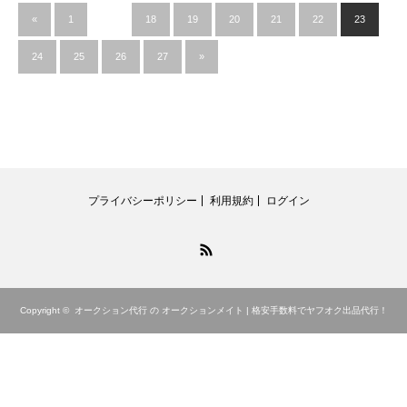
«
1
…
18
19
20
21
22
23
24
25
26
27
»
プライバシーポリシー
利用規約
ログイン
RSS
Copyright ©
オークション代行 の オークションメイト | 格安手数料でヤフオク出品代行！