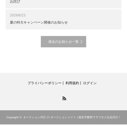
お詫び
2026/6/23
夏の特大キャンペーン開催のお知らせ
過去のお知らせ一覧
プライバシーポリシー
利用規約
ログイン
RSS
Copyright ©
オークション代行 の オークションメイト | 格安手数料でヤフオク出品代行！