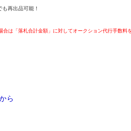
でも再出品可能！
場合は「落札合計金額」に対してオークション代行手数料
ら
から