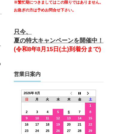
※繁忙期につきましてはこの限りではありません。
お急ぎの方は予めお問合せ下さい。
只今、
夏の特大キャンペーンを開催中！
計
(令和8年8月15日(土)到着分まで)
品
営業日案内
2026年 8月
日
月
火
水
木
金
土
1
2
3
4
5
6
7
8
9
10
11
12
13
14
15
16
17
18
19
20
21
22
23
24
25
26
27
28
29